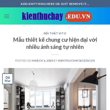
Skip
ADD ANYTHING HERE OR JUST REMOVE IT...
to
content
NỘI THẤT VITO
Mẫu thiết kế chung cư hiện đại với
nhiều ánh sáng tự nhiên
POSTED ON
MARCH 6, 2024
BY
KIENTHUCHAY365.EDU.VN
06
Mar