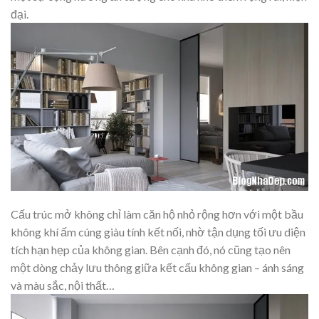
đại.
Cấu trúc mở không chỉ làm căn hộ nhỏ rộng hơn với một bầu
không khí ấm cúng giàu tính kết nối, nhờ tận dụng tối ưu diện
tích hạn hẹp của không gian. Bên cạnh đó, nó cũng tạo nên
một dòng chảy lưu thông giữa kết cấu không gian – ánh sáng
và màu sắc, nội thất…